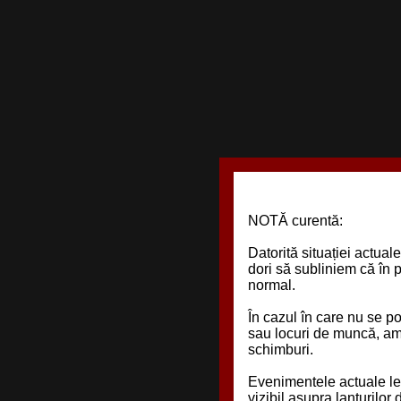
NOTĂ curentă:
Datorită situației actual
dori să subliniem că în 
normal.
În cazul în care nu se 
sau locuri de muncă, am 
schimburi.
Evenimentele actuale le
vizibil asupra lanțurilor