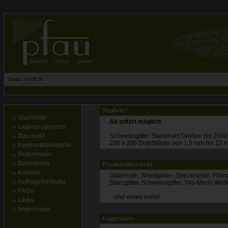
Datum: 09.08.26
Neuheit !
»
Startseite
Ab sofort möglich
:
»
Lagerprogramm
»
Zuschnitt
Schweissgitter Stahldraht Größen bis 250
200 x 200 Drahtstärke von 1,5 mm bis 10 
»
Konstruktionsteile
»
Referenzen
»
Downloads
Produktübersicht
»
Kontakt
Gitterroste, Streckgitter -Streckmetall, Filt
»
Anfrageformular
Stanzgitter, Schweissgitter, Trio-Mesh-Wellen
»
FAQs
...und vieles mehr!
»
Links
»
Impressum
Lagerware