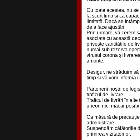
Cu toate acestea, nu se
la scurt timp și că capac
limitată. Dacă se întâmp
de a face ajustări.
Prin urmare, vă cerem să
asociate cu această decl
privește cantitățile de li
numai sub rezerva opera
virusul corona și livrare
amonte.
Desigur, ne străduim să î
timp și vă vom informa i
Partenerii noștri de logi
traficul de livrare.
Traficul de livrări în alt
uneori nici măcar posibil
Ca măsură de precauție, 
administrare.
Suspendăm călătoriile de
primirea vizitatorilor.