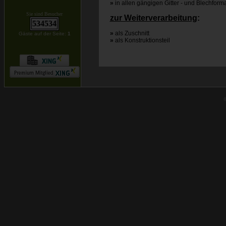
»
in allen gängigen Gitter - und Blechform
Sie sind Besucher
zur Weiterverarbeitung
:
534534
»
als Zuschnitt
Gäste auf der Seite:
1
»
als Konstruktionsteil
©