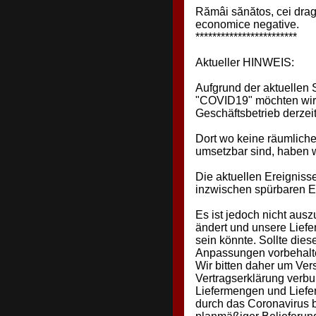
Rămâi sănătos, cei dragi 
economice negative.
************************
Aktueller HINWEIS:
Aufgrund der aktuellen 
"COVID19" möchten wir 
Geschäftsbetrieb derzeit
Dort wo keine räumlich
umsetzbar sind, haben w
Die aktuellen Ereignis
inzwischen spürbaren Ein
Es ist jedoch nicht ausz
ändert und unsere Liefe
sein könnte. Sollte dies
Anpassungen vorbehalt
Wir bitten daher um Ver
Vertragserklärung verbu
Liefermengen und Liefer
durch das Coronavirus b