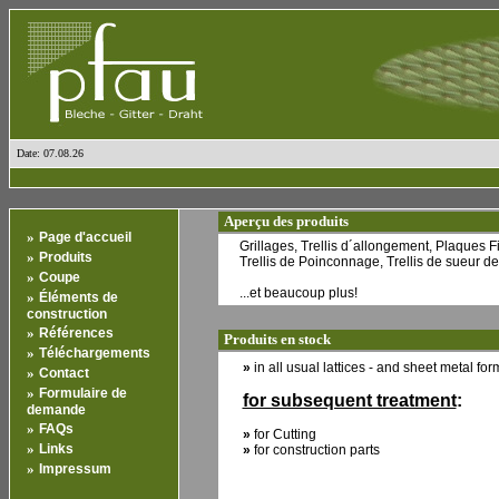
Date: 07.08.26
Aperçu des produits
»
Page d'accueil
Grillages, Trellis d´allongement, Plaques Fil
»
Produits
Trellis de Poinconnage, Trellis de sueur de p
»
Coupe
...et beaucoup plus!
»
Éléments de
construction
»
Références
Produits en stock
»
Téléchargements
»
in all usual lattices - and sheet metal for
»
Contact
»
Formulaire de
for subsequent treatment
:
demande
»
FAQs
»
for Cutting
»
Links
»
for construction parts
»
Impressum