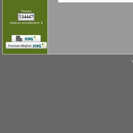
Visiteurs
534447
visiteurs actuellement:
1
©