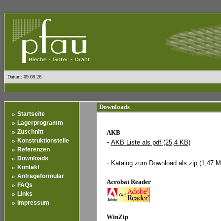
Datum: 09.08.26
Downloads
»
Startseite
»
Lagerprogramm
»
Zuschnitt
AKB
»
Konstruktionsteile
-
AKB Liste als pdf (25,4 KB)
»
Referenzen
»
Downloads
-
Katalog zum Download als zip (1,47 
»
Kontakt
»
Anfrageformular
Acrobat Reader
»
FAQs
»
Links
»
Impressum
WinZip